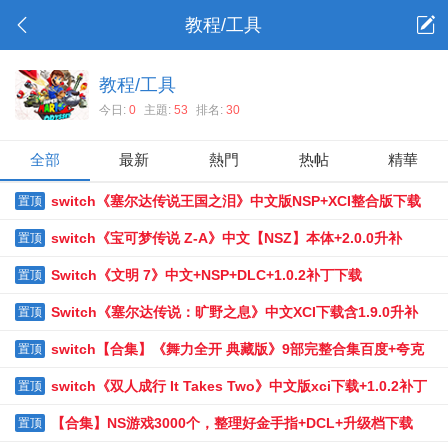
教程/工具
教程/工具
今日:
0
主題:
53
排名:
30
全部
最新
熱門
热帖
精華
switch《塞尔达传说王国之泪》中文版NSP+XCI整合版下载
置顶
【含1.2.1补丁+金手指+60帧补丁+存档+主题+攻略+amiibo+MOD
switch《宝可梦传说 Z-A》中文【NSZ】本体+2.0.0升补
置顶
合集】
+1DLC下载
Switch《文明 7》中文+NSP+DLC+1.0.2补丁下载
置顶
Switch《塞尔达传说：旷野之息》中文XCI下载含1.9.0升补
置顶
+2DLC
switch【合集】《舞力全开 典藏版》9部完整合集百度+夸克
置顶
下载
switch《双人成行 It Takes Two》中文版xci下载+1.0.2补丁
置顶
+2DLC+60帧金手指+通关存档+系统要求:15.0.0
【合集】NS游戏3000个，整理好金手指+DCL+升级档下载
置顶