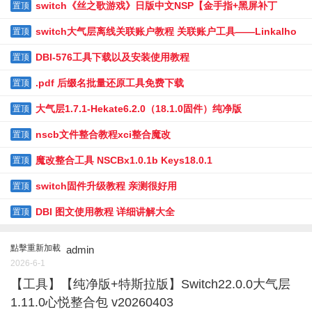
美术书+原声带程序】下载
switch《丝之歌游戏》日版中文NSP【金手指+黑屏补丁
置顶
+mod+模拟器】下载
switch大气层离线关联账户教程 关联账户工具——Linkalho
置顶
下载
DBI-576工具下载以及安装使用教程
置顶
.pdf 后缀名批量还原工具免费下载
置顶
大气层1.7.1-Hekate6.2.0（18.1.0固件）纯净版
置顶
nscb文件整合教程xci整合魔改
置顶
魔改整合工具 NSCBx1.0.1b Keys18.0.1
置顶
switch固件升级教程 亲测很好用
置顶
DBI 图文使用教程 详细讲解大全
置顶
點擊重新加載
admin
2026-6-1
【工具】【纯净版+特斯拉版】Switch22.0.0大气层
1.11.0心悦整合包 v20260403