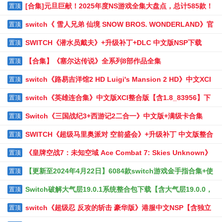
[合集]元旦巨献！2025年度NS游戏全集大盘点，总计585款！
置顶
switch《 雪人兄弟 仙境 SNOW BROS. WONDERLAND》官
置顶
方中文|NSZ下载
SWITCH《潜水员戴夫》+升级补丁+DLC 中文版NSP下载
置顶
【合集】《塞尔达传说》全系列8部作品全集
置顶
switch《路易吉洋馆2 HD Luigi's Mansion 2 HD》中文XCI
置顶
下载+金手指
switch《英雄连合集》中文版XCI整合版【含1.8_83956】下
置顶
载
Switch《三国战纪3+西游记2二合一》中文版+满级卡合集
置顶
NSP下载
SWITCH《超级马里奥派对 空前盛会》+升级补丁 中文版整合
置顶
XCI下载
《皇牌空战7：未知空域 Ace Combat 7: Skies Unknown》
置顶
中文版XCI下载+13个DLC+金手指+画质MOD+固件v15.0.0
【更新至2024年4月22日】6084款switch游戏金手指合集+使
置顶
用说明+目录对照表
Switch破解大气层19.0.1系统整合包下载【含大气层19.0.0，
置顶
18.1.0整合包1.7.1自带特斯拉插件+TX11.0整合包+升级教程】
switch《超级忍 反攻的斩击 豪华版》港服中文NSP【含独立
置顶