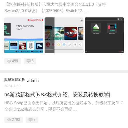
【纯净版+特斯拉版】心悦大气层中文整合包1.11.0（支持
Switch22.0.0系统）【20260403】Switch22. ...
499
5
點擊重新加載
admin
2024-7-30
ns游戏新格式[NSZ格式介绍、安装及转换教学]
HBG Shop已由今天开始，以后所发出的游戏本体、升级补丁及DLC
全会以NSZ格式去分享，即是不会再提 ...
2793
7