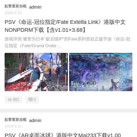
點擊重新加載
admin
2024-5-12
PSV《命运-冠位指定/Fate Extella Link》港版中文
NONPDRM下载【含v1.01+3.68】
游戏详情 被誉为日本“蚁后级IP”的Fate系列首款正版手游《命运-冠
位指定（Fate/Grand Order ...
981
0
點擊重新加載
admin
2024-5-12
PSV《AR桌面冰球》港版中文Mai233下载v1.00