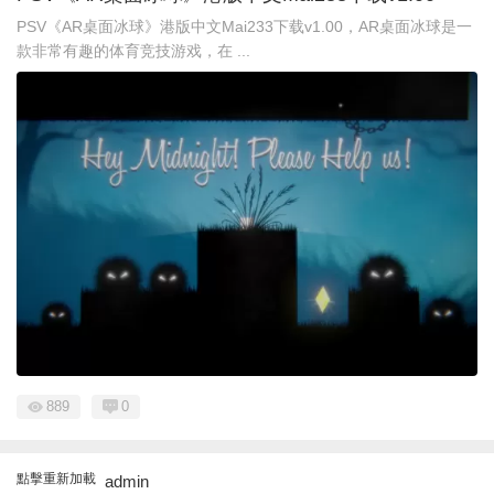
PSV《AR桌面冰球》港版中文Mai233下载v1.00，AR桌面冰球是一
款非常有趣的体育竞技游戏，在 ...
889
0
點擊重新加載
admin