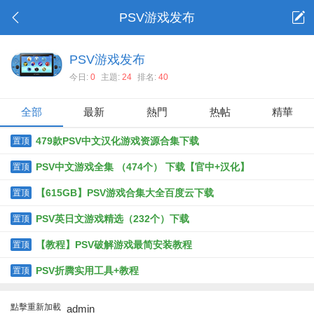
PSV游戏发布
PSV游戏发布
今日:
0
主題:
24
排名:
40
全部
最新
熱門
热帖
精華
479款PSV中文汉化游戏资源合集下载
置顶
PSV中文游戏全集 （474个） 下载【官中+汉化】
置顶
【615GB】PSV游戏合集大全百度云下载
置顶
PSV英日文游戏精选（232个）下载
置顶
【教程】PSV破解游戏最简安装教程
置顶
PSV折腾实用工具+教程
置顶
點擊重新加載
admin