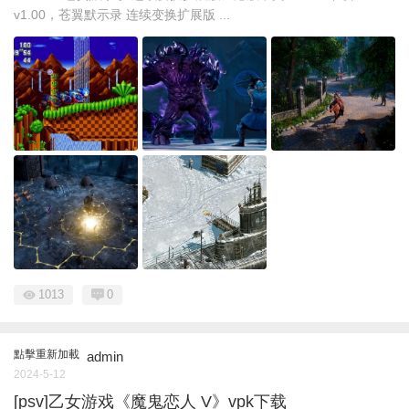
v1.00，苍翼默示录 连续变换扩展版 ...
1013
0
點擊重新加載
admin
2024-5-12
[psv]乙女游戏《魔鬼恋人 V》vpk下载