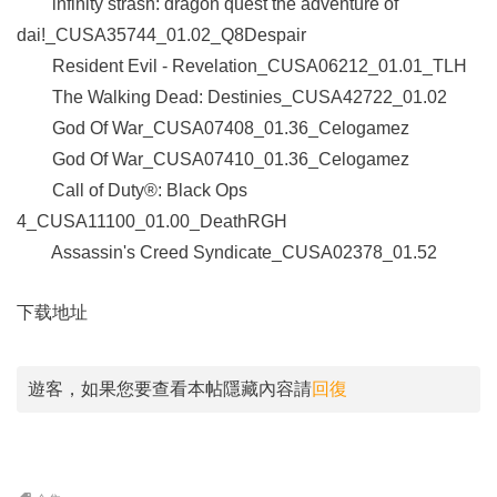
infinity strash: dragon quest the adventure of
dai!_CUSA35744_01.02_Q8Despair
Resident Evil - Revelation_CUSA06212_01.01_TLH
The Walking Dead: Destinies_CUSA42722_01.02
God Of War_CUSA07408_01.36_Celogamez
God Of War_CUSA07410_01.36_Celogamez
Call of Duty®: Black Ops
4_CUSA11100_01.00_DeathRGH
Assassin's Creed Syndicate_CUSA02378_01.52
下载地址
遊客，如果您要查看本帖隱藏內容請
回復