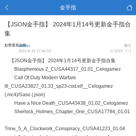
金手指
【JSON金手指】 2024年1月14号更新金手指合
集
點擊重新加載
admin
楼主
2024-8-10 17:44:10
1015
1
【JSON金手指】 2024年1月14号更新金手指合集
Blasphemous 2_CUSA44317_01.01_Celogamez
Call Of Duty Modern Warfare
III_CUSA23827_01.33_sp23-cod.elf__Celogamez
(.mc4)/Saso (.json)
Have a Nice Death_CUSA43438_01.02_Celogamez
Sherlock_Holmes_Chapter_One_CUSA17784_01.01
Trine_5_A_Clockwork_Conspiracy_CUSA41223_01.04