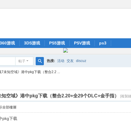
x360游戏
3DS游戏
PS5游戏
PSV游戏
ps3
热搜:
活动
交友
discuz
帖子
搜
7未知空域》港中pkg下载（整合2.2 ...
索
未知空域》港中pkg下载（整合2.20+全29个DLC+金手指）
[複製鏈
示全部樓層
pkg下载