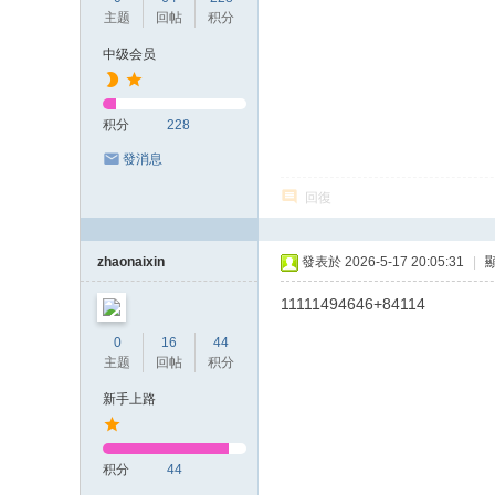
主题
回帖
积分
中级会员
积分
228
發消息
回復
zhaonaixin
發表於 2026-5-17 20:05:31
|
11111494646+84114
0
16
44
主题
回帖
积分
新手上路
积分
44