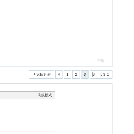
举报
返回列表
1
2
3
/ 3 页
高級模式