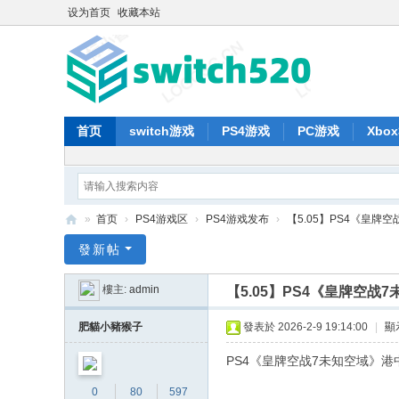
设为首页
收藏本站
首页
switch游戏
PS4游戏
PC游戏
Xbo
»
首页
›
PS4游戏区
›
PS4游戏发布
›
【5.05】PS4《皇牌空战
s
發新帖
wi
樓主:
admin
【5.05】PS4《皇牌空战7
tc
h5
肥貓小豬猴子
發表於 2026-2-9 19:14:00
|
顯
20
PS4《皇牌空战7未知空域》港中
0
80
597