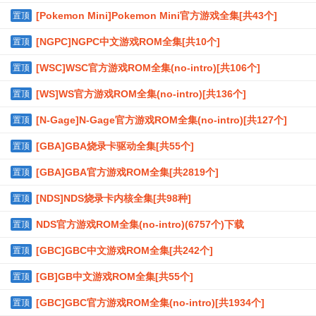
载
[Pokemon Mini]Pokemon Mini官方游戏全集[共43个]
置顶
[NGPC]NGPC中文游戏ROM全集[共10个]
置顶
[WSC]WSC官方游戏ROM全集(no-intro)[共106个]
置顶
[WS]WS官方游戏ROM全集(no-intro)[共136个]
置顶
[N-Gage]N-Gage官方游戏ROM全集(no-intro)[共127个]
置顶
[GBA]GBA烧录卡驱动全集[共55个]
置顶
[GBA]GBA官方游戏ROM全集[共2819个]
置顶
[NDS]NDS烧录卡内核全集[共98种]
置顶
NDS官方游戏ROM全集(no-intro)(6757个)下载
置顶
[GBC]GBC中文游戏ROM全集[共242个]
置顶
[GB]GB中文游戏ROM全集[共55个]
置顶
[GBC]GBC官方游戏ROM全集(no-intro)[共1934个]
置顶